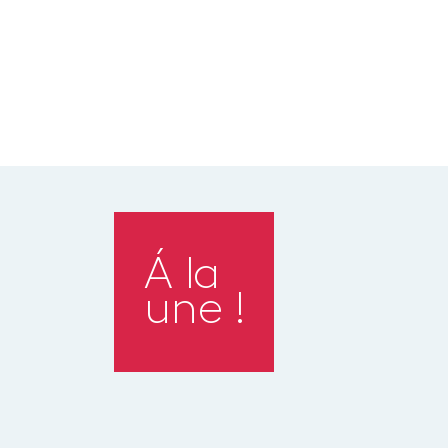
Á la
une !