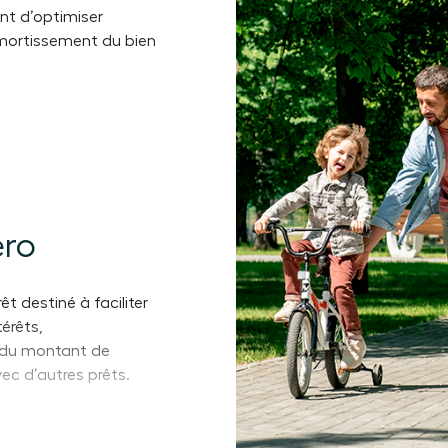
ant d’optimiser
’amortissement du bien
éro
êt destiné à faciliter
térêts,
% du montant de
vec d’autres prêts.