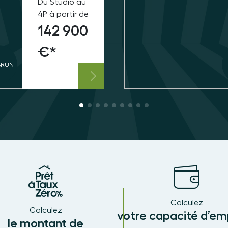
Du Studio au
4P à partir de
142 900
€*
BRUN
Calculez
Calculez
votre capacité d’em
le montant de