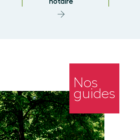
notaire
Nos
guides