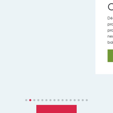
C
Déco
prog
proch
neufs
balco