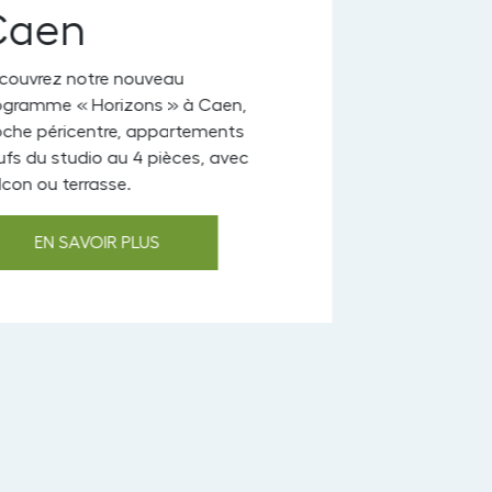
aen
uvrez notre nouveau
ramme « Horizons » à Caen,
e péricentre, appartements
 du studio au 4 pièces, avec
n ou terrasse.
EN SAVOIR PLUS