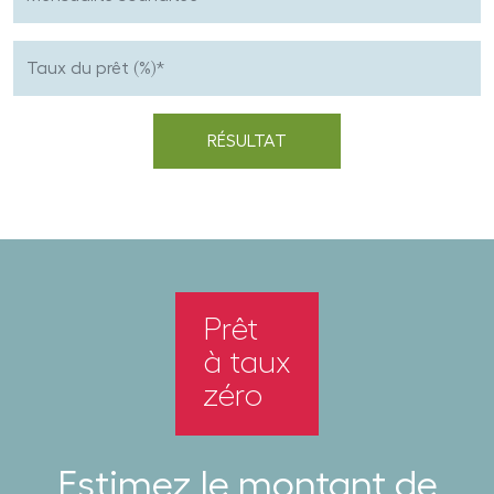
Prêt
à taux
zéro
Estimez le montant de