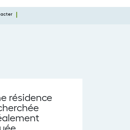
acter
e résidence
cherchée
éalement
tuée