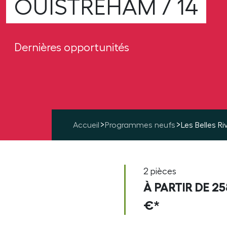
OUISTREHAM / 14
Dernières opportunités
>
>
Accueil
Programmes neufs
Les Belles Ri
2 pièces
À PARTIR DE 2
€*