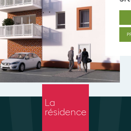
P
La
résidence