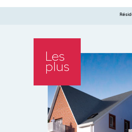
Rési
Les
plus