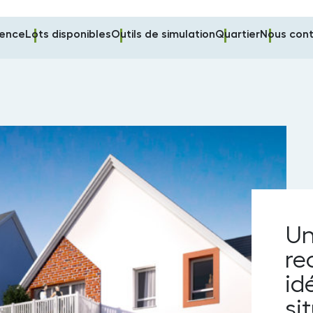
dence
Lots disponibles
Outils de simulation
Quartier
Nous cont
Un
re
id
si