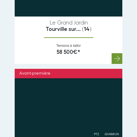
Le Grand Jardin
Tourville sur...
(14)
Terrains à bâtir
58 500€*
Avant-première
PTZ
JEANBRUN