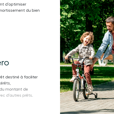
ant d’optimiser
’amortissement du bien
éro
êt destiné à faciliter
térêts,
% du montant de
vec d’autres prêts.