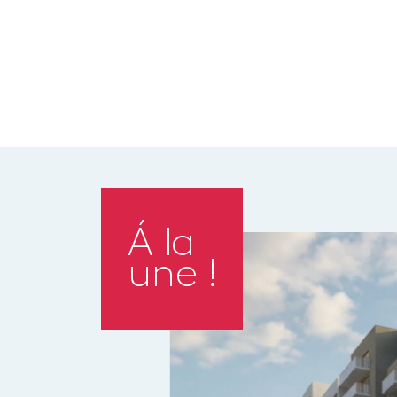
Á la
une !