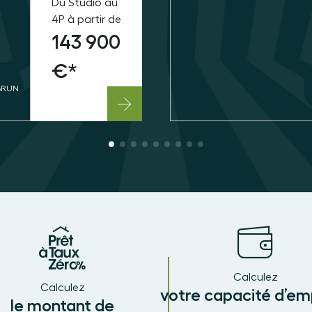
Du Studio au
4P à partir de
143 900
€*
BRUN
Calculez
Calculez
votre capacité d’em
le montant de