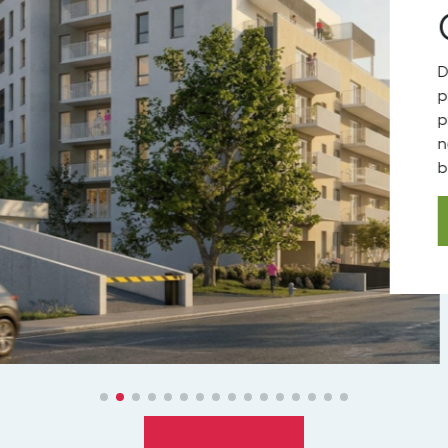
C
Déco
prog
proch
neufs
balco