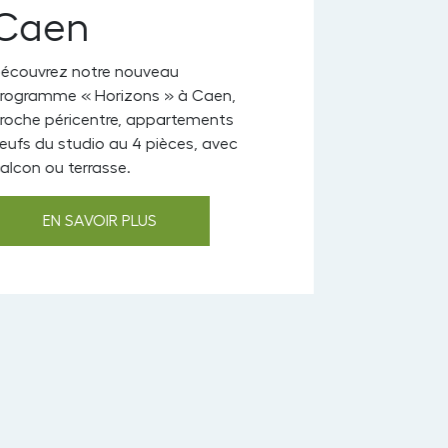
aen
uvrez notre nouveau
ramme « Horizons » à Caen,
e péricentre, appartements
 du studio au 4 pièces, avec
n ou terrasse.
EN SAVOIR PLUS