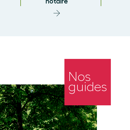
notaire
Nos
guides